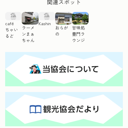
関連スポット
café
Kashin
おらが
甘味処
ラーメ
ちゃい
の
豊門ラ
ンまぁ
るど
ウンジ
ちゃん